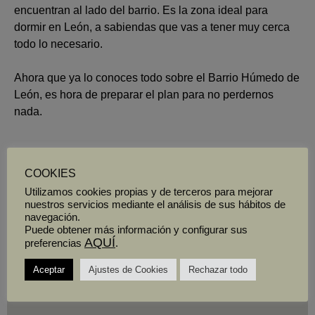
encuentran al lado del barrio. Es la zona ideal para
dormir en León, a sabiendas que vas a tener muy cerca
todo lo necesario.
Ahora que ya lo conoces todo sobre el Barrio Húmedo de
León, es hora de preparar el plan para no perdernos
nada.
COOKIES
ÚLTIMAS ENTRADAS
Utilizamos cookies propias y de terceros para mejorar
nuestros servicios mediante el análisis de sus hábitos de
navegación.
Puede obtener más información y configurar sus
AQUÍ
SEMANA SANTA EN LEÓN
preferencias
.
marzo 24, 2023
Aceptar
Ajustes de Cookies
Rechazar todo
LEER MÁS »